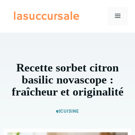
Aller
au
Menu
contenu
Recette sorbet citron
basilic novascope :
fraîcheur et originalité
CUISINE